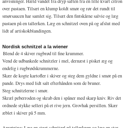
anvisninger. Hæld vandet fra dryp saften fra en lille kvart citron
over pastaen. Tilsæt en klump koldt smør og rør det rundt til
smørsaucen har samlet sig. Tilsæt den fintskårne salvie og læg
pastaen på en tallerken. Læg en schnitzel oven på og afslut med
lidt af artiskokblandingen.
Nordisk schnitzel a la wiener
Blend de 4 skiver rugbrød til fine krummer.
Vend de udbankede schnitzler i mel, dernæst i pisket æg og
endelig i rugbrødskrummerne.
Skær de kogte kartofler i skiver og steg dem gyldne i smør på en
pande. Drys med lidt salt efterhånden som de bruner.
Steg schnitzlerne i smør.
Skræl peberroden og skrab den i spåner med skarp kniv. Riv det
ordnede stykke selleri på et rive jern. Grovhak persillen. Skær
æblet i skiver på 5 mm.
Anretning:
Læg en stegt schnitzel på tallerknen og læg en stor