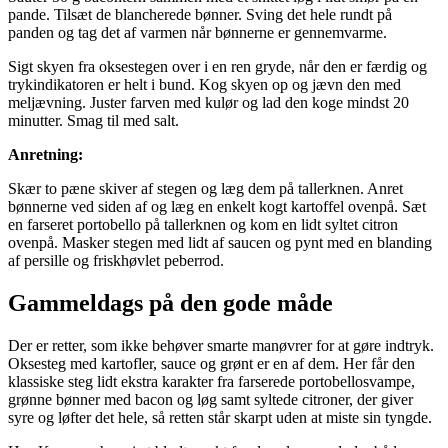
pande. Tilsæt de blancherede bønner. Sving det hele rundt på
panden og tag det af varmen når bønnerne er gennemvarme.
Sigt skyen fra oksestegen over i en ren gryde, når den er færdig og
trykindikatoren er helt i bund. Kog skyen op og jævn den med
meljævning. Juster farven med kulør og lad den koge mindst 20
minutter. Smag til med salt.
Anretning:
Skær to pæne skiver af stegen og læg dem på tallerknen. Anret
bønnerne ved siden af og læg en enkelt kogt kartoffel ovenpå. Sæt
en farseret portobello på tallerknen og kom en lidt syltet citron
ovenpå. Masker stegen med lidt af saucen og pynt med en blanding
af persille og friskhøvlet peberrod.
Gammeldags på den gode måde
Der er retter, som ikke behøver smarte manøvrer for at gøre indtryk.
Oksesteg med kartofler, sauce og grønt er en af dem. Her får den
klassiske steg lidt ekstra karakter fra farserede portobellosvampe,
grønne bønner med bacon og løg samt syltede citroner, der giver
syre og løfter det hele, så retten står skarpt uden at miste sin tyngde.