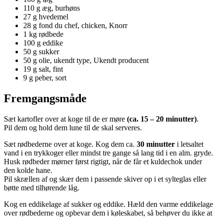
110 g æg, burhøns
27 g hvedemel
28 g fond du chef, chicken, Knorr
1 kg rødbede
100 g eddike
50 g sukker
50 g olie, ukendt type, Ukendt producent
19 g salt, fint
9 g peber, sort
Fremgangsmåde
Sæt kartofler over at koge til de er møre
(ca. 15 – 20 minutter)
.
Pil dem og hold dem lune til de skal serveres.
Sæt rødbederne over at koge. Kog dem ca.
30 minutter
i letsaltet
vand i en trykkoger eller mindst tre gange så lang tid i en alm. gryde.
Husk rødbeder mørner først rigtigt, når de får et kuldechok under
den kolde hane.
Pil skrællen af og skær dem i passende skiver op i et sylteglas eller
bøtte med tilhørende låg.
Kog en eddikelage af sukker og eddike. Hæld den varme eddikelage
over rødbederne og opbevar dem i køleskabet, så behøver du ikke at