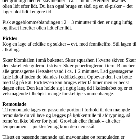
det grundigt med en stavblender i ca. 1 minut. Herefter tilsættes
olien lidt efter lidt. Du kan også bruge en skål og en el-pisker – det
tager blot lidt længere tid.
Pisk æggeblommeblandingen i 2 – 3 minutter til den er rigtig luftig
og tilsæt herefter olien lidt efter lidt.
Pickles
Kog en lage af eddike og sukker – evt. med fennikelfrø. Stil lagen til
afkøling.
Skær blomkålen i små buketter. Skær squashen i kvarte skiver. Skær
den skrællede gulerod i skiver. Skær peberfrugterne i tern. Blancher
alle grønsagerne i letsaltet vand i ca. 1-2 minutter. Lad grønsagerne
køle lidt af inden de blandes i eddikelagen. Opbevar den i en bøtte
med låg på køl. Pickles’en kan bruges efter få timer men er bedst
dagen efter. Den kan holde sig i rigtig lang tid i køleskabet og er et
velsmagende tilbehør i mange forskellige sammenhænge.
Remoulade
Til remoulade tages en passende portion i forhold til den mængde
remoulade du vil lave og lægges på køkkenrulle til afdrypning, så
remo’en ikke bliver for tynd. Grovhak eller finhak – alt efter
temperament – pickles’en og kom den i en skål.
Tilsæt en passende mængde gul mayonnaise og remouladen er