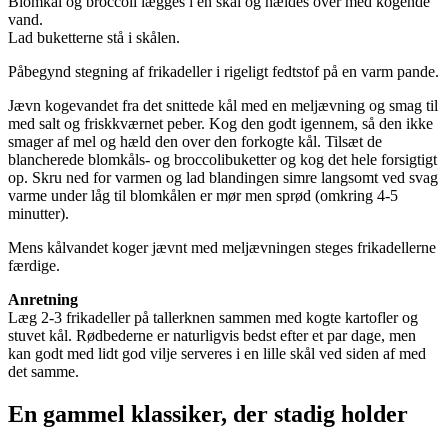
Blomkål og broccoli lægges i en skål og hældes over med kogende
vand.
Lad buketterne stå i skålen.
Påbegynd stegning af frikadeller i rigeligt fedtstof på en varm pande.
Jævn kogevandet fra det snittede kål med en meljævning og smag til
med salt og friskkværnet peber. Kog den godt igennem, så den ikke
smager af mel og hæld den over den forkogte kål. Tilsæt de
blancherede blomkåls- og broccolibuketter og kog det hele forsigtigt
op. Skru ned for varmen og lad blandingen simre langsomt ved svag
varme under låg til blomkålen er mør men sprød (omkring 4-5
minutter).
Mens kålvandet koger jævnt med meljævningen steges frikadellerne
færdige.
Anretning
Læg 2-3 frikadeller på tallerknen sammen med kogte kartofler og
stuvet kål. Rødbederne er naturligvis bedst efter et par dage, men
kan godt med lidt god vilje serveres i en lille skål ved siden af med
det samme.
En gammel klassiker, der stadig holder