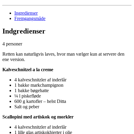
Ingredienser
Fremgangsmåde
Indgredienser
4 personer
Retten kan naturligvis laves, hvor man vælger kun at servere den
ene version.
Kalveschnitzel a la creme
4 kalveschnitzler af inderlår
1 bakke markchampignon
1 bakke bøgehatte
¼ l piskefløde
600 g kartofler – helst Ditta
Salt og peber
Scallopini med artiskok og morkler
4 kalveschnitzler af inderlår
1 lille glas artiskokhjerter i olie