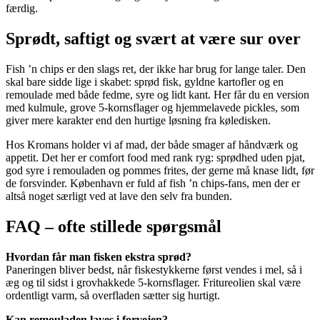
færdig.
Sprødt, saftigt og svært at være sur over
Fish ’n chips er den slags ret, der ikke har brug for lange taler. Den
skal bare sidde lige i skabet: sprød fisk, gyldne kartofler og en
remoulade med både fedme, syre og lidt kant. Her får du en version
med kulmule, grove 5-kornsflager og hjemmelavede pickles, som
giver mere karakter end den hurtige løsning fra køledisken.
Hos Kromans holder vi af mad, der både smager af håndværk og
appetit. Det her er comfort food med rank ryg: sprødhed uden pjat,
god syre i remouladen og pommes frites, der gerne må knase lidt, før
de forsvinder. København er fuld af fish ’n chips-fans, men der er
altså noget særligt ved at lave den selv fra bunden.
FAQ – ofte stillede spørgsmål
Hvordan får man fisken ekstra sprød?
Paneringen bliver bedst, når fiskestykkerne først vendes i mel, så i
æg og til sidst i grovhakkede 5-kornsflager. Fritureolien skal være
ordentligt varm, så overfladen sætter sig hurtigt.
Kan remouladen laves i forvejen?