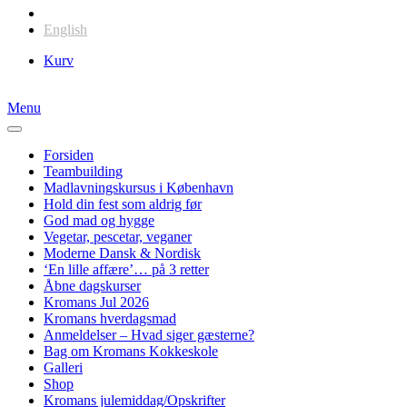
Dansk
English
Kurv
Menu
Forsiden
Teambuilding
Madlavningskursus i København
Hold din fest som aldrig før
God mad og hygge
Vegetar, pescetar, veganer
Moderne Dansk & Nordisk
‘En lille affære’… på 3 retter
Åbne dagskurser
Kromans Jul 2026
Kromans hverdagsmad
Anmeldelser – Hvad siger gæsterne?
Bag om Kromans Kokkeskole
Galleri
Shop
Kromans julemiddag/Opskrifter