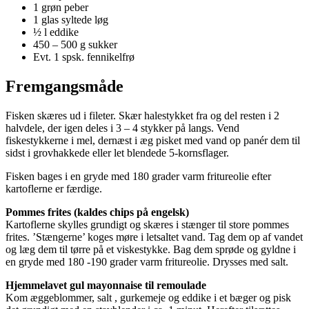
1 grøn peber
1 glas syltede løg
½ l eddike
450 – 500 g sukker
Evt. 1 spsk. fennikelfrø
Fremgangsmåde
Fisken skæres ud i fileter. Skær halestykket fra og del resten i 2
halvdele, der igen deles i 3 – 4 stykker på langs. Vend
fiskestykkerne i mel, dernæst i æg pisket med vand op panér dem til
sidst i grovhakkede eller let blendede 5-kornsflager.
Fisken bages i en gryde med 180 grader varm fritureolie efter
kartoflerne er færdige.
Pommes frites (kaldes chips på engelsk)
Kartoflerne skylles grundigt og skæres i stænger til store pommes
frites. ’Stængerne’ koges møre i letsaltet vand. Tag dem op af vandet
og læg dem til tørre på et viskestykke. Bag dem sprøde og gyldne i
en gryde med 180 -190 grader varm fritureolie. Drysses med salt.
Hjemmelavet gul mayonnaise til remoulade
Kom æggeblommer, salt , gurkemeje og eddike i et bæger og pisk