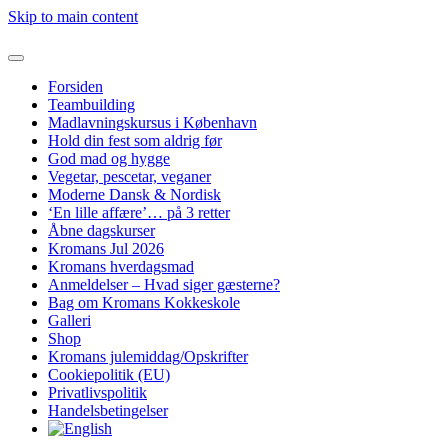
Skip to main content
Forsiden
Teambuilding
Madlavningskursus i København
Hold din fest som aldrig før
God mad og hygge
Vegetar, pescetar, veganer
Moderne Dansk & Nordisk
‘En lille affære’… på 3 retter
Åbne dagskurser
Kromans Jul 2026
Kromans hverdagsmad
Anmeldelser – Hvad siger gæsterne?
Bag om Kromans Kokkeskole
Galleri
Shop
Kromans julemiddag/Opskrifter
Cookiepolitik (EU)
Privatlivspolitik
Handelsbetingelser