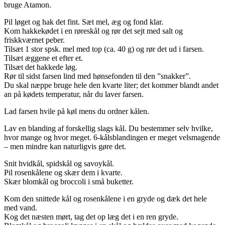
bruge Atamon.
Pil løget og hak det fint. Sæt mel, æg og fond klar.
Kom hakkekødet i en røreskål og rør det sejt med salt og
friskkværnet peber.
Tilsæt 1 stor spsk. mel med top (ca. 40 g) og rør det ud i farsen.
Tilsæt æggene et efter et.
Tilsæt det hakkede løg.
Rør til sidst farsen lind med hønsefonden til den ”snakker”.
Du skal næppe bruge hele den kvarte liter; det kommer blandt andet
an på kødets temperatur, når du laver farsen.
Lad farsen hvile på køl mens du ordner kålen.
Lav en blanding af forskellig slags kål. Du bestemmer selv hvilke,
hvor mange og hvor meget. 6-kålsblandingen er meget velsmagende
– men mindre kan naturligvis gøre det.
Snit hvidkål, spidskål og savoykål.
Pil rosenkålene og skær dem i kvarte.
Skær blomkål og broccoli i små buketter.
Kom den snittede kål og rosenkålene i en gryde og dæk det hele
med vand.
Kog det næsten mørt, tag det op læg det i en ren gryde.