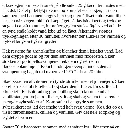
Oksestegen brunes af i smør på alle sider. 25 g bacontern ristes med
til sidst. Del et pillet løg i kvarte og kom det ved stegen, når den
sammen med baconen lægges i trykkogeren. Tilsæt koldt vand til det
næsten når stegen midt på. Læg låget på, lås håndtaget og trykkog
stegen i ca. 40 minutter, hvorefter gryden straksafkøles ved at lade
en tynd stråle koldt vand løbe ud på låget. Alternativt stoppes
trykkogningen efter 30 minutter, hvorefter der slukkes for varmen og
trykket langsomt går af gryden.
Hak resterne fra grøntskuffen og blancher dem i letsaltet vand. Lad
dem dryppe godt af og rør dem sammen med flødeosten. Skær
stokken af portobellosvampene, hak dem og rør dem i
flødeosteblandingen. Kom blandingen ovenpå undersiden af
svampene og bag dem i ovnen ved 175°C. i ca. 20 min.
Skær skrællen af citronerne i tynde strimler med et julienejern. Skær
derefter resten af skrællen af og skær dem i fileter. Pres saften af
’skelettet’. Fintsnit rød og grøn chili og skrab kornene ud af
vanillestangen. Vej citronfileter, saft og skal og vej en tilsvarende
mængde syltesukker af. Kom saften i en gryde sammen
syltesukkeret og lad det smelte ved helt svag varme. Kog det op og
tilsæt citronfileterne, chilien og vanillen. Giv det hele et opkog og
tag det af varmen.
Sauter 50 g bacontern sammen med et snittet løg i lidt smør på en