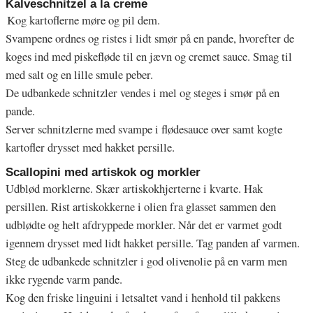
Kalveschnitzel a la creme
Kog kartoflerne møre og pil dem.
Svampene ordnes og ristes i lidt smør på en pande, hvorefter de
koges ind med piskefløde til en jævn og cremet sauce. Smag til
med salt og en lille smule peber.
De udbankede schnitzler vendes i mel og steges i smør på en
pande.
Server schnitzlerne med svampe i flødesauce over samt kogte
kartofler drysset med hakket persille.
Scallopini med artiskok og morkler
Udblød morklerne. Skær artiskokhjerterne i kvarte. Hak
persillen. Rist artiskokkerne i olien fra glasset sammen den
udblødte og helt afdryppede morkler. Når det er varmet godt
igennem drysset med lidt hakket persille. Tag panden af varmen.
Steg de udbankede schnitzler i god olivenolie på en varm men
ikke rygende varm pande.
Kog den friske linguini i letsaltet vand i henhold til pakkens