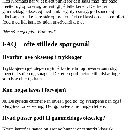
Hos Kromans har vi et blødt punkt for den slags mad, der både
mætter og opfører sig ordentligt på tallerkenen. Det her er
gammeldags oksesteg med rank ryg: dyb smag, god sauce og
tilbehør, der ikke bare står og pynter. Det er klassisk dansk comfort
food med lidt kant og uden unødvendigt pjat.
Ikke så meget pjat. Bare godt.
FAQ – ofte stillede spørgsmål
Hvorfor lave oksesteg i trykkoger
Trykkogeren gør stegen mør på kortere tid og bevarer samtidig
meget af saften og smagen. Det er en god metode til udskæringer
som bov eller tykkam.
Kan noget laves i forvejen?
Ja. De syltede citroner kan laves i god tid, og svampene kan også
klargøres før servering. Det gør selve anretningen lettere.
Hvad passer godt til gammeldags oksesteg?
Kogte kartofler, sauce og grønne bønner er et stærkt klassisk