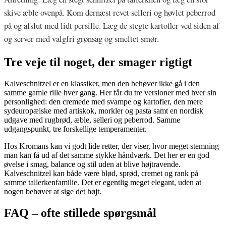
skive æble ovenpå. Kom dernæst revet selleri og høvlet peberrod
på og afslut med lidt persille. Læg de stegte kartofler ved siden af
og server med valgfri grønsag og smeltet smør.
Tre veje til noget, der smager rigtigt
Kalveschnitzel er en klassiker, men den behøver ikke gå i den
samme gamle rille hver gang. Her får du tre versioner med hver sin
personlighed: den cremede med svampe og kartofler, den mere
sydeuropæiske med artiskok, morkler og pasta samt en nordisk
udgave med rugbrød, æble, selleri og peberrod. Samme
udgangspunkt, tre forskellige temperamenter.
Hos Kromans kan vi godt lide retter, der viser, hvor meget stemning
man kan få ud af det samme stykke håndværk. Det her er en god
øvelse i smag, balance og stil uden at blive højtravende.
Kalveschnitzel kan både være blød, sprød, cremet og rank på
samme tallerkenfamilie. Det er egentlig meget elegant, uden at
nogen behøver at sige det højt.
FAQ – ofte stillede spørgsmål