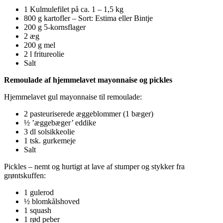
1 Kulmulefilet på ca. 1 – 1,5 kg
800 g kartofler – Sort: Estima eller Bintje
200 g 5-kornsflager
2 æg
200 g mel
2 l fritureolie
Salt
Remoulade af hjemmelavet mayonnaise og pickles
Hjemmelavet gul mayonnaise til remoulade:
2 pasteuriserede æggeblommer (1 bæger)
½ ’æggebæger’ eddike
3 dl solsikkeolie
1 tsk. gurkemeje
Salt
Pickles – nemt og hurtigt at lave af stumper og stykker fra
grøntskuffen:
1 gulerod
½ blomkålshoved
1 squash
1 rød peber