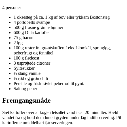
4 personer
1 oksesteg på ca. 1 kg af bov eller tykkam Bostonsteg
4 portobello svampe
500 g frosne grønne bønner
600 g Ditta kartofler
75 g bacon
2 løg
100 g rester fra grøntskuffen f.eks. blomkål, springløg,
peberfrugt og fennikel
100 g flødeost
3 usprøjtede citroner
Syltesukker
¼ stang vanille
¼ rød og grøn chili
Persille og friskhøvlet peberrod til pynt.
Salt og peber
Fremgangsmåde
Sæt kartofler over at koge i letsaltet vand i ca. 20 minuttter. Hæld
vandet fra og hold dem lune i gryden under låg indtil servering. Pil
kartoflerne umiddelbart før serveringen.