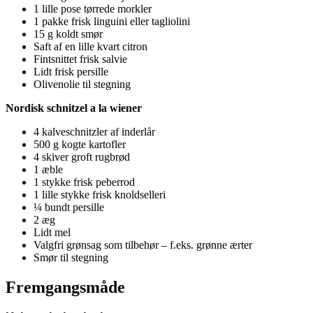
1 lille pose tørrede morkler
1 pakke frisk linguini eller tagliolini
15 g koldt smør
Saft af en lille kvart citron
Fintsnittet frisk salvie
Lidt frisk persille
Olivenolie til stegning
Nordisk schnitzel a la wiener
4 kalveschnitzler af inderlår
500 g kogte kartofler
4 skiver groft rugbrød
1 æble
1 stykke frisk peberrod
1 lille stykke frisk knoldselleri
¼ bundt persille
2 æg
Lidt mel
Valgfri grønsag som tilbehør – f.eks. grønne ærter
Smør til stegning
Fremgangsmåde