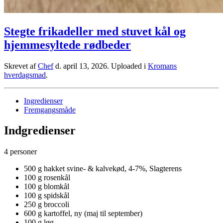
Stegte frikadeller med stuvet kål og
hjemmesyltede rødbeder
Skrevet af
Chef
d.
april 13, 2026
. Uploaded i
Kromans
hverdagsmad
.
Ingredienser
Fremgangsmåde
Indgredienser
4 personer
500 g hakket svine- & kalvekød, 4-7%, Slagterens
100 g rosenkål
100 g blomkål
100 g spidskål
250 g broccoli
600 g kartoffel, ny (maj til september)
100 g løg