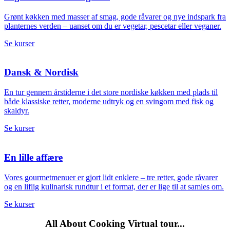
Grønt køkken med masser af smag, gode råvarer og nye indspark fra
planternes verden – uanset om du er vegetar, pescetar eller veganer.
Se kurser
Dansk & Nordisk
En tur gennem årstiderne i det store nordiske køkken med plads til
både klassiske retter, moderne udtryk og en svingom med fisk og
skaldyr.
Se kurser
En lille affære
Vores gourmetmenuer er gjort lidt enklere – tre retter, gode råvarer
og en liflig kulinarisk rundtur i et format, der er lige til at samles om.
Se kurser
All About Cooking Virtual tour...