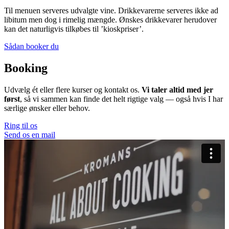
Til menuen serveres udvalgte vine. Drikkevarerne serveres ikke ad
libitum men dog i rimelig mængde. Ønskes drikkevarer herudover
kan det naturligvis tilkøbes til ’kioskpriser’.
Sådan booker du
Booking
Udvælg ét eller flere kurser og kontakt os.
Vi taler altid med jer
først
, så vi sammen kan finde det helt rigtige valg — også hvis I har
særlige ønsker eller behov.
Ring til os
Send os en mail