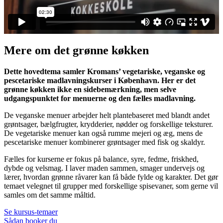
Mere om det grønne køkken
Dette hovedtema samler Kromans’ vegetariske, veganske og
pescetariske madlavningskurser i København. Her er det
grønne køkken ikke en sidebemærkning, men selve
udgangspunktet for menuerne og den fælles madlavning.
De veganske menuer arbejder helt plantebaseret med blandt andet
grøntsager, bælgfrugter, krydderier, nødder og forskellige teksturer.
De vegetariske menuer kan også rumme mejeri og æg, mens de
pescetariske menuer kombinerer grøntsager med fisk og skaldyr.
Fælles for kurserne er fokus på balance, syre, fedme, friskhed,
dybde og velsmag. I laver maden sammen, smager undervejs og
lærer, hvordan grønne råvarer kan få både fylde og karakter. Det gør
temaet velegnet til grupper med forskellige spisevaner, som gerne vil
samles om det samme måltid.
Se kursus-temaer
Sådan booker du