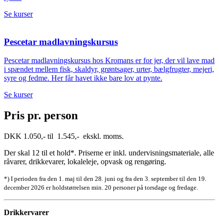
Se kurser
Pescetar madlavningskursus
Pescetar madlavningskursus hos Kromans er for jer, der vil lave mad
i spændet mellem fisk, skaldyr, grøntsager, urter, bælgfrugter, mejeri,
syre og fedme. Her får havet ikke bare lov at pynte.
Se kurser
Pris pr. person
DKK 1.050,- til 1.545,- ekskl. moms.
Der skal 12 til et hold*. Priserne er inkl. undervisningsmateriale, alle
råvarer, drikkevarer, lokaleleje, opvask og rengøring.
*) I perioden fra den 1. maj til den 28. juni og fra den 3. september til den 19.
december 2026 er holdstørrelsen min. 20 personer på torsdage og fredage.
Drikkervarer