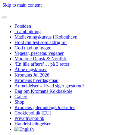
Skip to main content
Forsiden
Teambuilding
Madlavningskursus i København
Hold din fest som aldrig før
God mad og hygge
Vegetar, pescetar, veganer
Moderne Dansk & Nordisk
‘En lille affære’… på 3 retter
Åbne dagskurser
Kromans Jul 2026
Kromans hverdagsmad
Anmeldelser – Hvad siger gæsterne?
Bag om Kromans Kokkeskole
Galleri
Shop
Kromans julemiddag/Opskrifter
Cookiepolitik (EU)
Privatlivspolitik
Handelsbetingelser