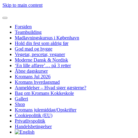
Skip to main content
Forsiden
Teambuilding
Madlavningskursus i København
Hold din fest som aldrig før
God mad og hygge
Vegetar, pescetar, veganer
Moderne Dansk & Nordisk
‘En lille affære’… på 3 retter
Åbne dagskurser
Kromans Jul 2026
Kromans hverdagsmad
Anmeldelser – Hvad siger gæsterne?
Bag om Kromans Kokkeskole
Galleri
Shop
Kromans julemiddag/Opskrifter
Cookiepolitik (EU)
Privatlivspolitik
Handelsbetingelser