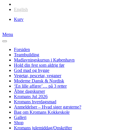
Dansk
English
Kurv
Menu
Forsiden
Teambuilding
Madlavningskursus i København
Hold din fest som aldrig før
God mad og hygge
Vegetar, pescetar, veganer
Moderne Dansk & Nordisk
‘En lille affære’… på 3 retter
Åbne dagskurser
Kromans Jul 2026
Kromans hverdagsmad
Anmeldelser – Hvad siger gæsterne?
Bag om Kromans Kokkeskole
Galleri
Shop
Kromans julemiddag/Opskrifter