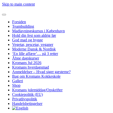
Skip to main content
Forsiden
Teambuilding
Madlavningskursus i København
Hold din fest som aldrig før
God mad og hygge
Vegetar, pescetar, veganer
Moderne Dansk & Nordisk
‘En lille affære’… på 3 retter
Åbne dagskurser
Kromans Jul 2026
Kromans hverdagsmad
Anmeldelser – Hvad siger gæsterne?
Bag om Kromans Kokkeskole
Galleri
Shop
Kromans julemiddag/Opskrifter
Cookiepolitik (EU)
Privatlivspolitik
Handelsbetingelser