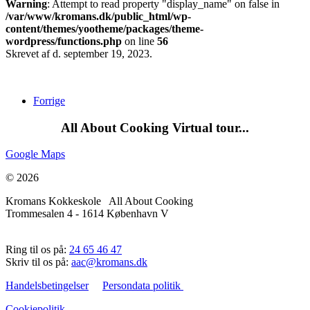
Warning
: Attempt to read property "display_name" on false in
/var/www/kromans.dk/public_html/wp-
content/themes/yootheme/packages/theme-
wordpress/functions.php
on line
56
Skrevet af
d.
september 19, 2023
.
Forrige
All About Cooking Virtual tour...
Google Maps
© 2026
Kromans Kokkeskole All About Cooking
Trommesalen 4 - 1614 København V
Ring til os på:
24 65 46 47
Skriv til os på:
aac@kromans.dk
Handelsbetingelser
Persondata politik
Cookiepolitik