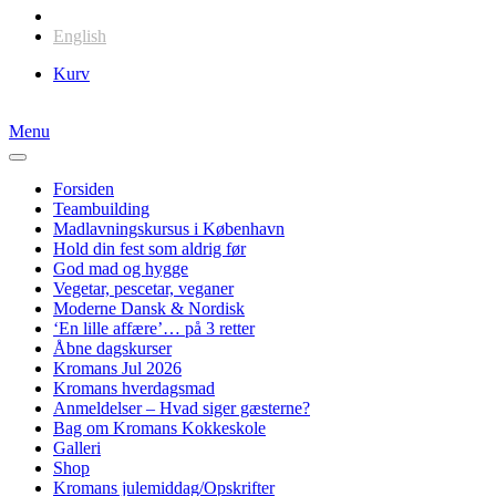
Dansk
English
Kurv
Menu
Forsiden
Teambuilding
Madlavningskursus i København
Hold din fest som aldrig før
God mad og hygge
Vegetar, pescetar, veganer
Moderne Dansk & Nordisk
‘En lille affære’… på 3 retter
Åbne dagskurser
Kromans Jul 2026
Kromans hverdagsmad
Anmeldelser – Hvad siger gæsterne?
Bag om Kromans Kokkeskole
Galleri
Shop
Kromans julemiddag/Opskrifter