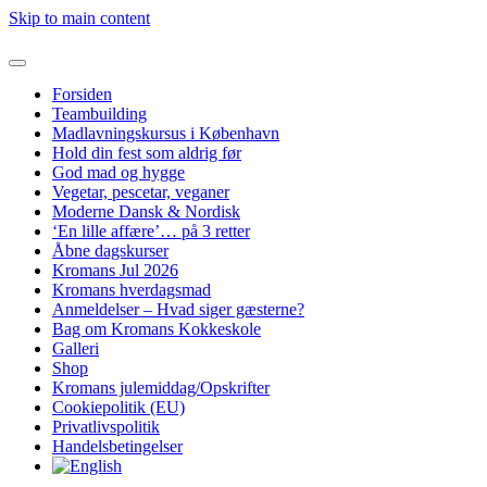
Skip to main content
Forsiden
Teambuilding
Madlavningskursus i København
Hold din fest som aldrig før
God mad og hygge
Vegetar, pescetar, veganer
Moderne Dansk & Nordisk
‘En lille affære’… på 3 retter
Åbne dagskurser
Kromans Jul 2026
Kromans hverdagsmad
Anmeldelser – Hvad siger gæsterne?
Bag om Kromans Kokkeskole
Galleri
Shop
Kromans julemiddag/Opskrifter
Cookiepolitik (EU)
Privatlivspolitik
Handelsbetingelser