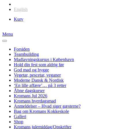
Dansk
English
Kurv
Menu
Forsiden
Teambuilding
Madlavningskursus i København
Hold din fest som aldrig før
God mad og hygge
Vegetar, pescetar, veganer
Moderne Dansk & Nordisk
‘En lille affære’… på 3 retter
Åbne dagskurser
Kromans Jul 2026
Kromans hverdagsmad
Anmeldelser – Hvad siger gæsterne?
Bag om Kromans Kokkeskole
Galleri
Shop
Kromans julemiddag/Opskrifter